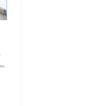
o
das,