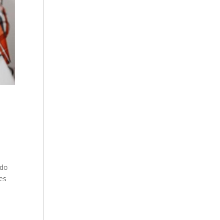
edo
ões