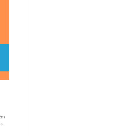
 em
s,