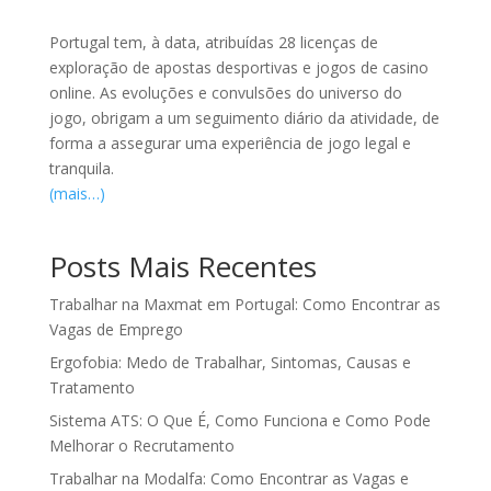
Portugal tem, à data, atribuídas 28 licenças de
exploração de apostas desportivas e jogos de casino
online. As evoluções e convulsões do universo do
jogo, obrigam a um seguimento diário da atividade, de
forma a assegurar uma experiência de jogo legal e
tranquila.
(mais…)
Posts Mais Recentes
Trabalhar na Maxmat em Portugal: Como Encontrar as
Vagas de Emprego
Ergofobia: Medo de Trabalhar, Sintomas, Causas e
Tratamento
Sistema ATS: O Que É, Como Funciona e Como Pode
Melhorar o Recrutamento
Trabalhar na Modalfa: Como Encontrar as Vagas e