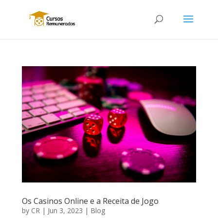
Os Casinos Online e a Receita de Jogo
by
CR
|
Jun 3, 2023
|
Blog