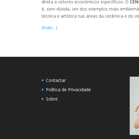
direta a setores económicos específicos. O
CEN
é, sem dúvida, um dos exemplos mais emblemát
técnica e artística nas áreas da cerâmica e do vi
(mais…)
Contactar
Política de Privacidade
Sobre