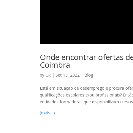
Onde encontrar ofertas 
Coimbra
by
CR
|
Set 13, 2022
|
Blog
Está em situação de desemprego e procura ofer
qualificações escolares e/ou profissionais? Ent
entidades formadoras que disponibilizam curs
(mais…)