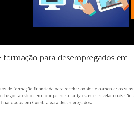
de formação para desempregados em
tas de formação financiada para receber apoios e aumentar as suas
ão chegou ao sítio certo porque neste artigo vamos revelar quais são 
os financiados em Coimbra para desempregados.