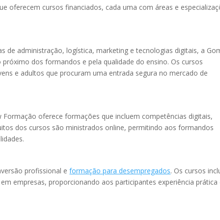
 que oferecem cursos financiados, cada uma com áreas e especializa
s de administração, logística, marketing e tecnologias digitais, a G
próximo dos formandos e pela qualidade do ensino. Os cursos
jovens e adultos que procuram uma entrada segura no mercado de
w Formação oferece formações que incluem competências digitais,
 Muitos dos cursos são ministrados online, permitindo aos formandos
lidades.
versão profissional e
formação para desempregados
. Os cursos inc
os em empresas, proporcionando aos participantes experiência prática