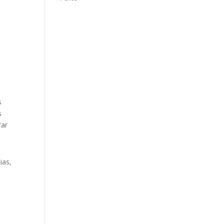
s
s
rar
ias,