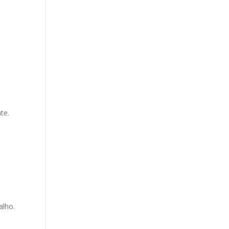
te.
alho.