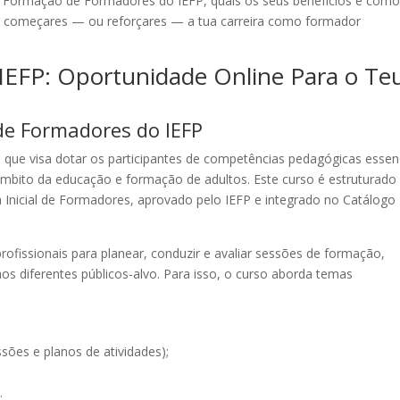
a Formação de Formadores do IEFP, quais os seus benefícios e como
ra começares — ou reforçares — a tua carreira como formador
EFP: Oportunidade Online Para o Te
de Formadores do IEFP
ue visa dotar os participantes de competências pedagógicas essenc
bito da educação e formação de adultos. Este curso é estruturado
Inicial de Formadores, aprovado pelo IEFP e integrado no Catálogo
profissionais para planear, conduzir e avaliar sessões de formação,
s diferentes públicos-alvo. Para isso, o curso aborda temas
ões e planos de atividades);
;