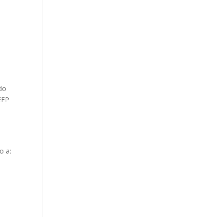
do
EFP
o a: