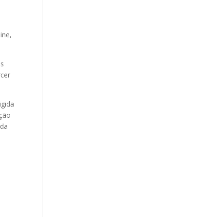
ine,
as
rcer
igida
ação
 da