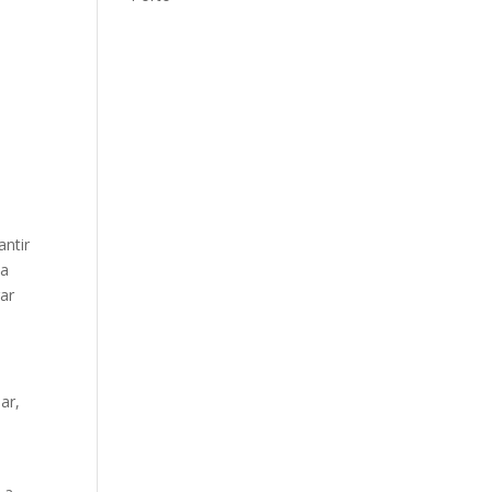
antir
da
ar
ar,