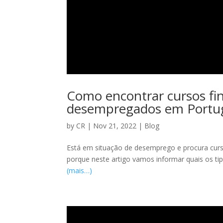
Como encontrar cursos fi
desempregados em Portu
by
CR
|
Nov 21, 2022
|
Blog
Está em situação de desemprego e procura curso
porque neste artigo vamos informar quais os ti
(mais…)