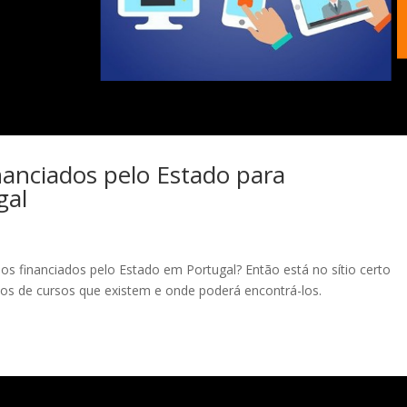
nanciados pelo Estado para
gal
s financiados pelo Estado em Portugal? Então está no sítio certo
pos de cursos que existem e onde poderá encontrá-los.